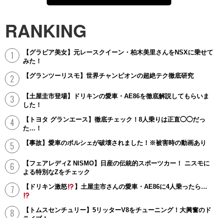
RANKING
【グラビア美女】元レースクイーン・柏木美里さんをNSXに乗せて
みた！
【グランツーリスモ】世界チャンピオンの超絶テク徹底研究
【土屋圭市登場】ドリキンの愛車・AE86を徹底解説してもらいま
した！
【トヨタ グランエース】徹底チェック！8人乗りは正直◯◯だっ
た…！
【事故】愛車のポルシェが破壊されました！※被害時の動画あり
【フェアレディZ NISMO】日産の伝統的スポーツカー！ ニスモに
よる特別なZをチェック
【ドリキン激怒
】土屋圭市さんの愛車・AE86に4人乗ったら…
【トムスセンチュリー】5リッターV8をチューニング！大興奮のド