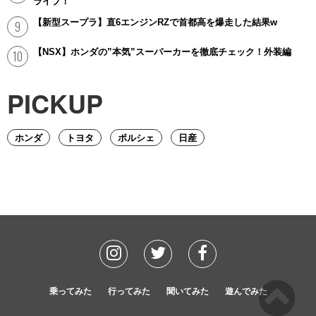
ライブ！
【新型スープラ】直6エンジンRZで首都高を爆走した結果w
【NSX】ホンダの”本気”スーパーカーを徹底チェック！外装編
PICKUP
ホンダ
トヨタ
ポルシェ
日産
乗ってみた
行ってみた
聞いてみた
遊んでみた