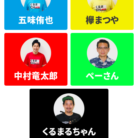
五味侑也
欅まつや
中村竜太郎
ぺーさん
くるまるちゃん