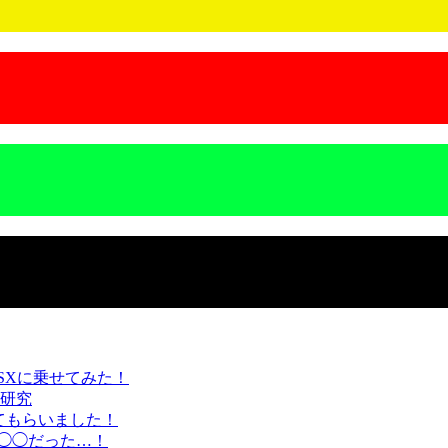
SXに乗せてみた！
研究
てもらいました！
直◯◯だった…！