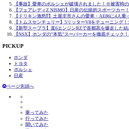
【事故】愛車のポルシェが破壊されました！※被害時の
【フェアレディZ NISMO】日産の伝統的スポーツカー
【ドリキン激怒⁉】土屋圭市さんの愛車・AE86に4人乗
【トムスセンチュリー】5リッターV8をチューニング
【新型スープラ】直6エンジンRZで首都高を爆走した結
【NSX】ホンダの”本気”スーパーカーを徹底チェック
PICKUP
ホンダ
トヨタ
ポルシェ
日産
ページ先頭へ
乗ってみた
行ってみた
聞いてみた