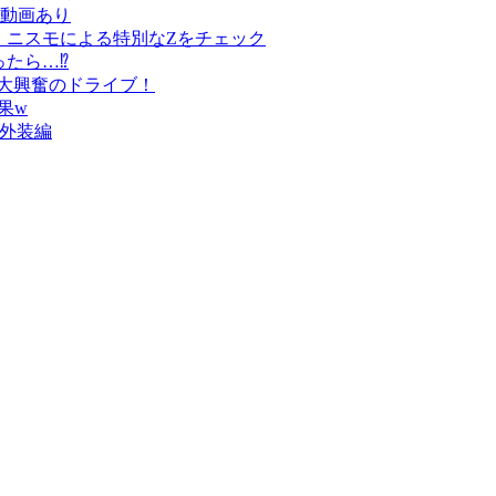
動画あり
！ ニスモによる特別なZをチェック
ったら…⁉
！大興奮のドライブ！
果w
！外装編