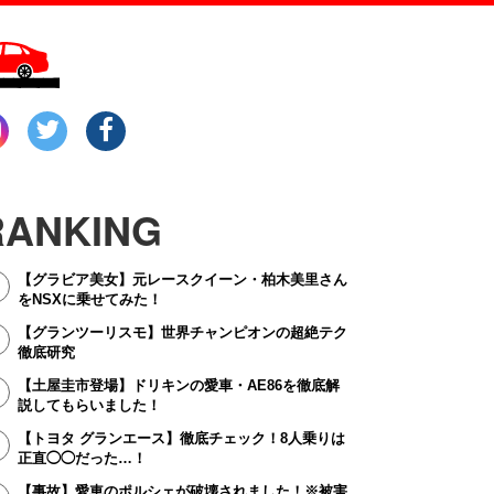
RANKING
【グラビア美女】元レースクイーン・柏木美里さん
をNSXに乗せてみた！
【グランツーリスモ】世界チャンピオンの超絶テク
徹底研究
【土屋圭市登場】ドリキンの愛車・AE86を徹底解
説してもらいました！
【トヨタ グランエース】徹底チェック！8人乗りは
正直◯◯だった…！
【事故】愛車のポルシェが破壊されました！※被害