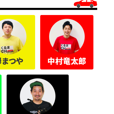
欅まつや
中村竜太郎