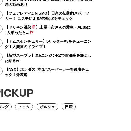
時の動画あり
【フェアレディZ NISMO】日産の伝統的スポーツ
カー！ ニスモによる特別なZをチェック
【ドリキン激怒
】土屋圭市さんの愛車・AE86に
4人乗ったら…
【トムスセンチュリー】5リッターV8をチューニン
グ！大興奮のドライブ！
【新型スープラ】直6エンジンRZで首都高を爆走し
た結果w
【NSX】ホンダの”本気”スーパーカーを徹底チェ
ック！外装編
PICKUP
ホンダ
トヨタ
ポルシェ
日産