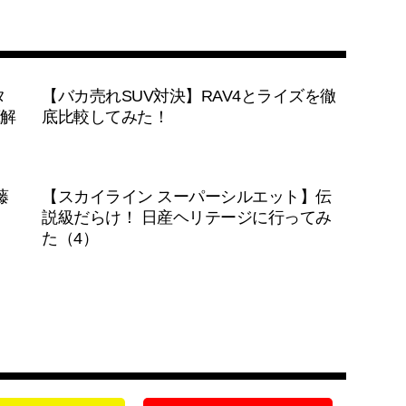
タ
【バカ売れSUV対決】RAV4とライズを徹
解
底比較してみた！
藤
【スカイライン スーパーシルエット】伝
説級だらけ！ 日産ヘリテージに行ってみ
た（4）