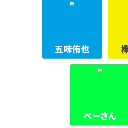
五味侑也
ぺーさん