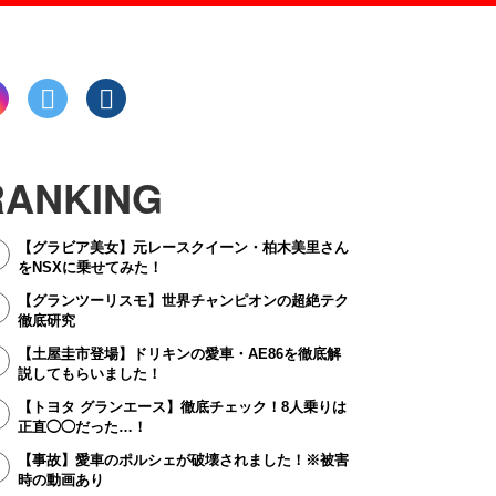
RANKING
【グラビア美女】元レースクイーン・柏木美里さん
をNSXに乗せてみた！
【グランツーリスモ】世界チャンピオンの超絶テク
徹底研究
【土屋圭市登場】ドリキンの愛車・AE86を徹底解
説してもらいました！
【トヨタ グランエース】徹底チェック！8人乗りは
正直◯◯だった…！
【事故】愛車のポルシェが破壊されました！※被害
時の動画あり