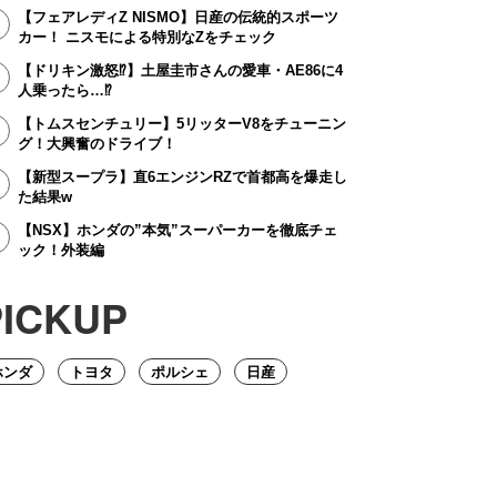
【フェアレディZ NISMO】日産の伝統的スポーツ
カー！ ニスモによる特別なZをチェック
【ドリキン激怒⁉】土屋圭市さんの愛車・AE86に4
人乗ったら…⁉
【トムスセンチュリー】5リッターV8をチューニン
グ！大興奮のドライブ！
【新型スープラ】直6エンジンRZで首都高を爆走し
た結果w
【NSX】ホンダの”本気”スーパーカーを徹底チェ
ック！外装編
PICKUP
ホンダ
トヨタ
ポルシェ
日産