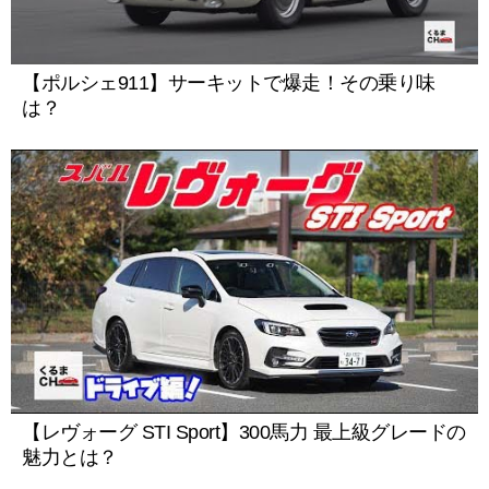
【ポルシェ911】サーキットで爆走！その乗り味
は？
【レヴォーグ STI Sport】300馬力 最上級グレードの
魅力とは？