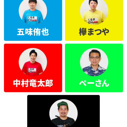
五味侑也
欅まつや
中村竜太郎
ぺーさん