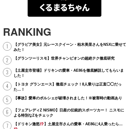
くるまるちゃん
RANKING
【グラビア美女】元レースクイーン・柏木美里さんをNSXに乗せて
みた！
【グランツーリスモ】世界チャンピオンの超絶テク徹底研究
【土屋圭市登場】ドリキンの愛車・AE86を徹底解説してもらいま
した！
【トヨタ グランエース】徹底チェック！8人乗りは正直◯◯だっ
た…！
【事故】愛車のポルシェが破壊されました！※被害時の動画あり
【フェアレディZ NISMO】日産の伝統的スポーツカー！ ニスモに
よる特別なZをチェック
【ドリキン激怒
】土屋圭市さんの愛車・AE86に4人乗ったら…