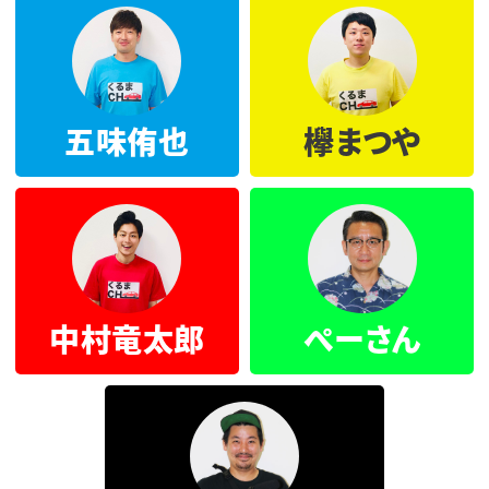
五味侑也
欅まつや
中村竜太郎
ぺーさん