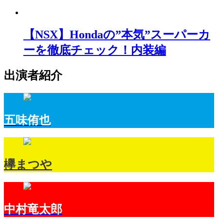
【NSX】Hondaの”本気”スーパーカ
ーを徹底チェック！内装編
出演者紹介
五味侑也
欅まつや
中村竜太郎