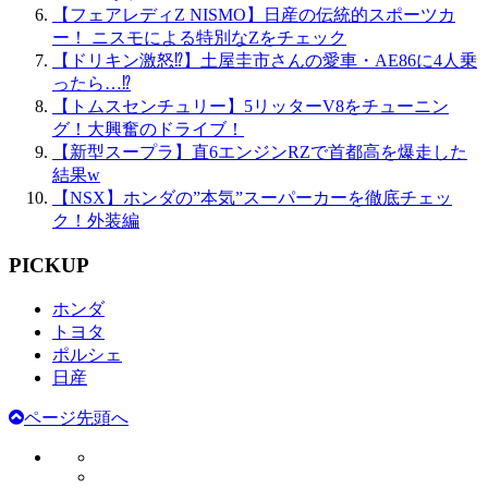
【フェアレディZ NISMO】日産の伝統的スポーツカ
ー！ ニスモによる特別なZをチェック
【ドリキン激怒⁉】土屋圭市さんの愛車・AE86に4人乗
ったら…⁉
【トムスセンチュリー】5リッターV8をチューニン
グ！大興奮のドライブ！
【新型スープラ】直6エンジンRZで首都高を爆走した
結果w
【NSX】ホンダの”本気”スーパーカーを徹底チェッ
ク！外装編
PICKUP
ホンダ
トヨタ
ポルシェ
日産
ページ先頭へ