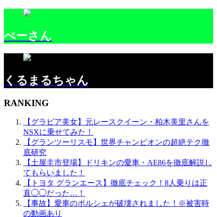
ぺーさん
くるまるちゃん
RANKING
【グラビア美女】元レースクイーン・柏木美里さんを
NSXに乗せてみた！
【グランツーリスモ】世界チャンピオンの超絶テク徹
底研究
【土屋圭市登場】ドリキンの愛車・AE86を徹底解説し
てもらいました！
【トヨタ グランエース】徹底チェック！8人乗りは正
直◯◯だった…！
【事故】愛車のポルシェが破壊されました！※被害時
の動画あり