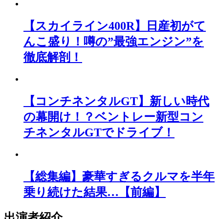
【スカイライン400R】日産初がて
んこ盛り！噂の”最強エンジン”を
徹底解剖！
【コンチネンタルGT】新しい時代
の幕開け！？ベントレー新型コン
チネンタルGTでドライブ！
【総集編】豪華すぎるクルマを半年
乗り続けた結果…【前編】
出演者紹介