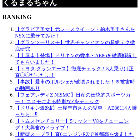
くるまるちゃん
RANKING
【グラビア美女】元レースクイーン・柏木美里さんを
NSXに乗せてみた！
【グランツーリスモ】世界チャンピオンの超絶テク徹
底研究
【土屋圭市登場】ドリキンの愛車・AE86を徹底解説し
てもらいました！
【トヨタ グランエース】徹底チェック！8人乗りは正
直◯◯だった…！
【事故】愛車のポルシェが破壊されました！※被害時
の動画あり
【フェアレディZ NISMO】日産の伝統的スポーツカ
ー！ ニスモによる特別なZをチェック
【ドリキン激怒⁉】土屋圭市さんの愛車・AE86に4人乗
ったら…⁉
【トムスセンチュリー】5リッターV8をチューニン
グ！大興奮のドライブ！
【新型スープラ】直6エンジンRZで首都高を爆走した