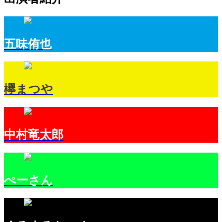
五味侑也
欅まつや
中村竜太郎
ぺーさん