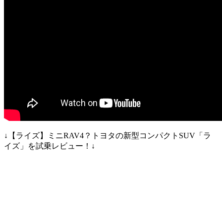
↓【ライズ】ミニRAV4？トヨタの新型コンパクトSUV「ラ
イズ」を試乗レビュー！↓