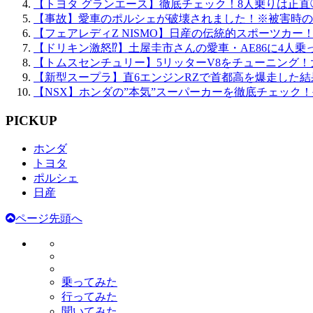
【トヨタ グランエース】徹底チェック！8人乗りは正
【事故】愛車のポルシェが破壊されました！※被害時の
【フェアレディZ NISMO】日産の伝統的スポーツカー
【ドリキン激怒⁉】土屋圭市さんの愛車・AE86に4人乗
【トムスセンチュリー】5リッターV8をチューニング
【新型スープラ】直6エンジンRZで首都高を爆走した結
【NSX】ホンダの”本気”スーパーカーを徹底チェック
PICKUP
ホンダ
トヨタ
ポルシェ
日産
ページ先頭へ
乗ってみた
行ってみた
聞いてみた