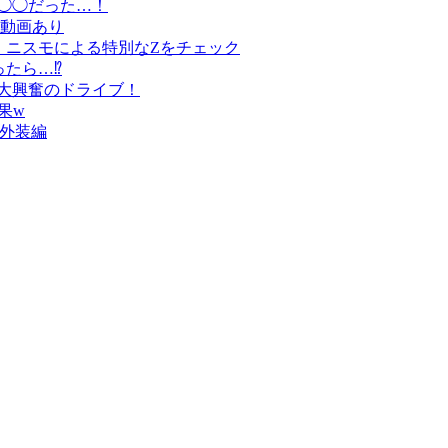
直◯◯だった…！
動画あり
！ ニスモによる特別なZをチェック
ったら…⁉
！大興奮のドライブ！
果w
！外装編