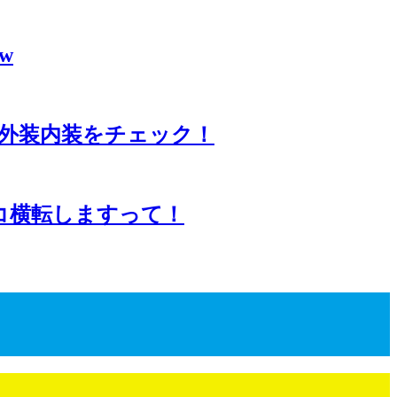
w
GNの外装内装をチェック！
コ横転しますって！