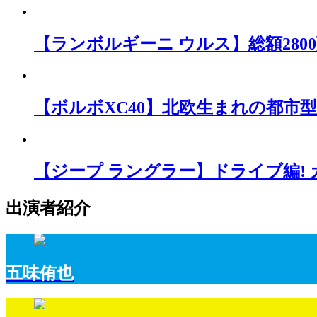
【ランボルギーニ ウルス】総額280
【ボルボXC40】北欧生まれの都市型SU
【ジープ ラングラー】ドライブ編!
出演者紹介
五味侑也