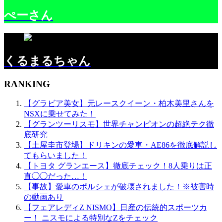
ぺーさん
くるまるちゃん
RANKING
【グラビア美女】元レースクイーン・柏木美里さんを
NSXに乗せてみた！
【グランツーリスモ】世界チャンピオンの超絶テク徹
底研究
【土屋圭市登場】ドリキンの愛車・AE86を徹底解説し
てもらいました！
【トヨタ グランエース】徹底チェック！8人乗りは正
直◯◯だった…！
【事故】愛車のポルシェが破壊されました！※被害時
の動画あり
【フェアレディZ NISMO】日産の伝統的スポーツカ
ー！ ニスモによる特別なZをチェック