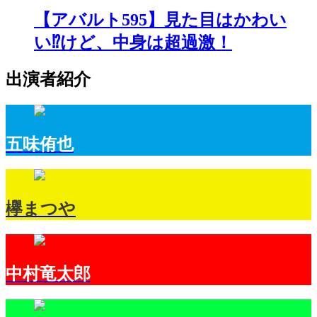
【アバルト595】見た目はかわい
い⁉けど、中身は超過激！
出演者紹介
五味侑也
欅まつや
中村竜太郎