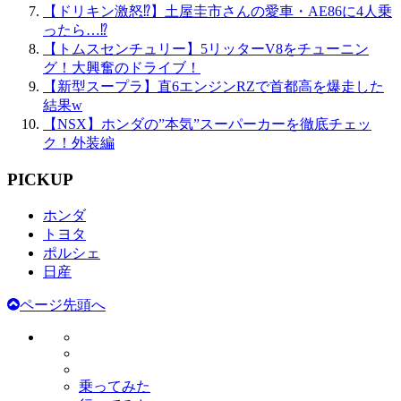
【ドリキン激怒⁉】土屋圭市さんの愛車・AE86に4人乗
ったら…⁉
【トムスセンチュリー】5リッターV8をチューニン
グ！大興奮のドライブ！
【新型スープラ】直6エンジンRZで首都高を爆走した
結果w
【NSX】ホンダの”本気”スーパーカーを徹底チェッ
ク！外装編
PICKUP
ホンダ
トヨタ
ポルシェ
日産
ページ先頭へ
乗ってみた