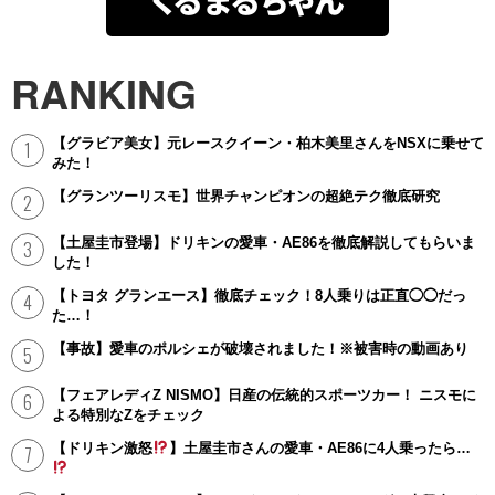
くるまるちゃん
RANKING
【グラビア美女】元レースクイーン・柏木美里さんをNSXに乗せて
みた！
【グランツーリスモ】世界チャンピオンの超絶テク徹底研究
【土屋圭市登場】ドリキンの愛車・AE86を徹底解説してもらいま
した！
【トヨタ グランエース】徹底チェック！8人乗りは正直◯◯だっ
た…！
【事故】愛車のポルシェが破壊されました！※被害時の動画あり
【フェアレディZ NISMO】日産の伝統的スポーツカー！ ニスモに
よる特別なZをチェック
【ドリキン激怒
】土屋圭市さんの愛車・AE86に4人乗ったら…