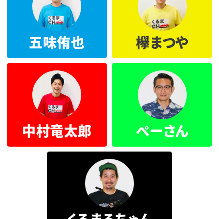
五味侑也
欅まつや
中村竜太郎
ぺーさん