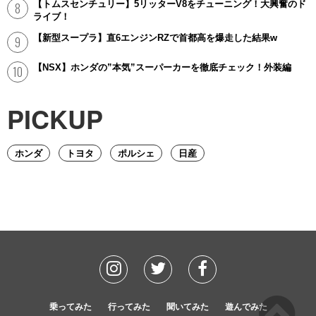
【トムスセンチュリー】5リッターV8をチューニング！大興奮のド
ライブ！
【新型スープラ】直6エンジンRZで首都高を爆走した結果w
【NSX】ホンダの”本気”スーパーカーを徹底チェック！外装編
PICKUP
ホンダ
トヨタ
ポルシェ
日産
乗ってみた
行ってみた
聞いてみた
遊んでみた