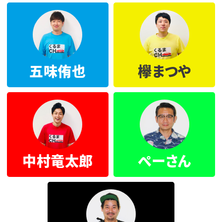
五味侑也
欅まつや
中村竜太郎
ぺーさん