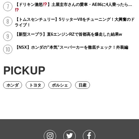
【ドリキン激怒
】土屋圭市さんの愛車・AE86に4人乗ったら…
【トムスセンチュリー】5リッターV8をチューニング！大興奮のド
ライブ！
【新型スープラ】直6エンジンRZで首都高を爆走した結果w
【NSX】ホンダの”本気”スーパーカーを徹底チェック！外装編
PICKUP
ホンダ
トヨタ
ポルシェ
日産